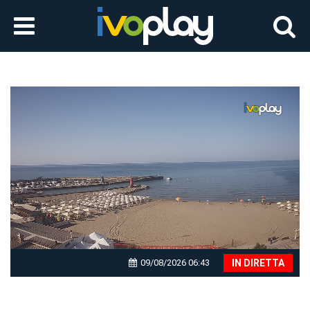
9
09/08/2026 06:43
IN DIRETTA
seconds
of
0
seconds