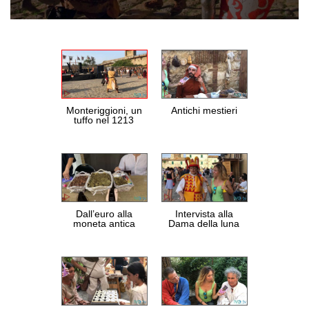
0
seconds
of
0
seconds
Monteriggioni, un
Antichi mestieri
tuffo nel 1213
Dall’euro alla
Intervista alla
moneta antica
Dama della luna