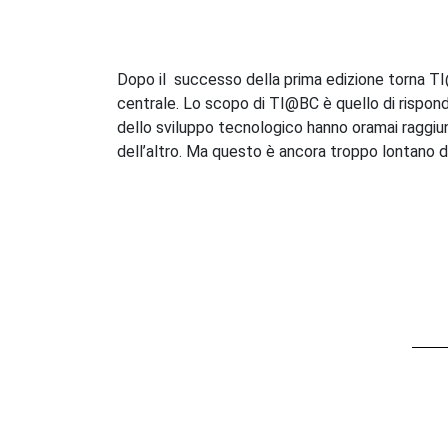
of
2
hours,
47
minutes,
Dopo il successo della prima edizione torna TI
47
centrale. Lo scopo di TI@BC è quello di risponde
seconds
Volume
90%
dello sviluppo tecnologico hanno oramai raggiun
dell’altro. Ma questo è ancora troppo lontano d