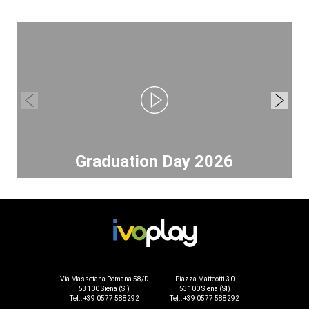
Graduation Day 2026
Via Massetana Romana 58/D
Piazza Matteotti 30
53100 Siena (SI)
53100 Siena (SI)
Tel.: +39 0577 588292
Tel.: +39 0577 588292