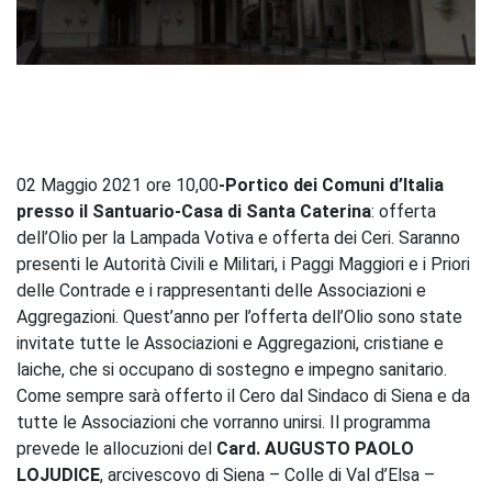
0
seconds
of
40
minutes,
28
seconds
02 Maggio 2021 ore 10,00
-Portico dei Comuni d’Italia
presso il Santuario-Casa di Santa Caterina
: offerta
dell’Olio per la Lampada Votiva e offerta dei Ceri. Saranno
presenti le Autorità Civili e Militari, i Paggi Maggiori e i Priori
delle Contrade e i rappresentanti delle Associazioni e
Aggregazioni. Quest’anno per l’offerta dell’Olio sono state
invitate tutte le Associazioni e Aggregazioni, cristiane e
laiche, che si occupano di sostegno e impegno sanitario.
Come sempre sarà offerto il Cero dal Sindaco di Siena e da
tutte le Associazioni che vorranno unirsi. Il programma
prevede le allocuzioni del
Card.
AUGUSTO PAOLO
LOJUDICE
, arcivescovo di Siena – Colle di Val d’Elsa –