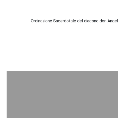
of
2
hours,
9
minutes,
Ordinazione Sacerdotale del diacono don Ange
43
seconds
Volume
90%