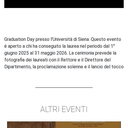
0
seconds
of
2
hours,
7
minutes,
Graduation Day presso l’Università di Siena.
Questo evento
35
è aperto a chi ha conseguito la laurea nel periodo dal 1°
seconds
giugno 2025 al 31 maggio 2026. La cerimonia prevede la
fotografia dei laureati con il Rettore e il Direttore del
Dipartimento, la proclamazione solenne e il lancio del tocco
ALTRI EVENTI